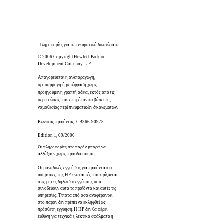
Πληροφορίες για τα πνευµατικά δικαιώµατα
© 2006 Copyright Hewlett-Packard
Development Company, L.P.
Απαγορεύεται η αναπαραγωγή,
προσαρµογή ή µετάφραση χωρίς
προηγούµενη γραπτή άδεια, εκτός από τις
περιπτώσεις που επιτρέπονται βάσει της
νοµοθεσίας περί πνευµατικών δικαιωµάτων.
Κωδικός προϊόντος: CB366-90975
Edition 1, 09/2006
Οι πληροφορίες στο παρόν µπορεί να
αλλάξουν χωρίς προειδοποίηση.
Οι µοναδικές εγγυήσεις για προϊόντα και
υπηρεσίες της HP είναι αυτές που ορίζονται
στις ρητές δηλώσεις εγγύησης που
συνοδεύουν αυτά τα προϊόντα και αυτές τις
υπηρεσίες. Τίποτα από όσα αναφέρονται
στο παρόν δεν πρέπει να εκληφθεί ως
πρόσθετη εγγύηση. Η HP δεν θα φέρει
ευθύνη για τεχνικά ή λεκτικά σφάλµατα ή