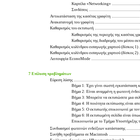
Καρτέλα «Networking» ........................................
Συνδέσεις .........................................................
Αντικατάσταση της κασέτας γραφίτη ..........................................
Ανακατανοµή του γραφίτη ........................................................
Καθαρισµός του εκτυπωτή ........................................................
Καθαρισµός της περιοχής της κασέτας γραφίτη ........
Καθαρισµός της διαδροµής του µέσου εκτύπωσης ......
Καθαρισµός κυλίνδρου εισαγωγής χαρτιού (δίσκος 1) ...................
Καθαρισµός κυλίνδρου εισαγωγής χαρτιού (δίσκος 2) ...................
Λειτουργία EconoMode ............................................................
7 Επίλυση προβληµάτων
Εύρεση λύσης ..........................................................................
Βήµα 1: Έχει γίνει σωστή εγκατάσταση και ρύθµ
Βήµα 2: Είναι αναµµένη η φωτεινή ένδειξη ετοιµότητ
Βήµα 3: Μπορείτε να εκτυπώσετε µια σελίδα επίδειξη
Βήµα 4: Η ποιότητα εκτύπωσης είναι αποδεκτή ........
Βήµα 5: Ο εκτυπωτής επικοινωνεί µε τον υπολογιστή 
Βήµα 6: Η εκτυπωµένη σελίδα είναι όπως την περιµέ
Επικοινωνία µε το Τµήµα Υποστήριξης της HP .........
Συνδυασµοί φωτεινών ενδείξεων κατάστασης ..............................
Συνήθη προβλήµατα σε Macintosh .............................................