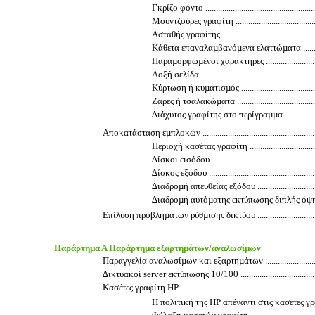
Γκρίζο φόντο .......................................................
Μουντζούρες γραφίτη .............................................
Ασταθής γραφίτης .................................................
Κάθετα επαναλαµβανόµενα ελαττώµατα .....................
Παραµορφωµένοι χαρακτήρες ..................................
Λοξή σελίδα .........................................................
Κύρτωση ή κυµατισµός ...........................................
Ζάρες ή τσαλακώµατα ............................................
∆ιάχυτος γραφίτης στο περίγραµµα ...........................
Αποκατάσταση εµπλοκών .............................................................
Περιοχή κασέτας γραφίτη .......................................
∆ίσκοι εισόδου .....................................................
∆ίσκος εξόδου ......................................................
∆ιαδροµή απευθείας εξόδου ....................................
∆ιαδροµή αυτόµατης εκτύπωσης διπλής όψης .............
Επίλυση προβληµάτων ρύθµισης δικτύου .......................................
Παράρτηµα Α Παράρτηµα εξαρτηµάτων/αναλωσίµων
Παραγγελία αναλωσίµων και εξαρτηµάτων .....................................
∆ικτυακοί server εκτύπωσης 10/100 .............................................
Κασέτες γραφίτη HP ....................................................................
Η πολιτική της HP απέναντι στις κασέτες γραφί