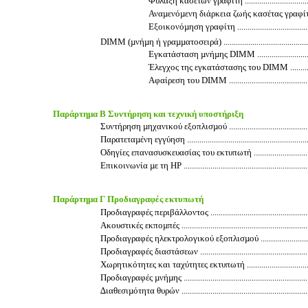
Φύλαξη κασετών γραφίτη ........................................
Αναµενόµενη διάρκεια ζωής κασέτας γραφίτη .............
Εξοικονόµηση γραφίτη ...........................................
DIMM (µνήµη ή γραµµατοσειρά) ...................................................
Εγκατάσταση µνήµης DIMM ....................................
Έλεγχος της εγκατάστασης του DIMM .......................
Αφαίρεση του DIMM ..............................................
Παράρτηµα Β Συντήρηση και τεχνική υποστήριξη
Συντήρηση µηχανικού εξοπλισµού ................................................
Παρατεταµένη εγγύηση ................................................................
Οδηγίες επανασυσκευασίας του εκτυπωτή ......................................
Επικοινωνία µε τη HP .................................................................
Παράρτηµα Γ Προδιαγραφές εκτυπωτή
Προδιαγραφές περιβάλλοντος .......................................................
Ακουστικές εκποµπές ..................................................................
Προδιαγραφές ηλεκτρολογικού εξοπλισµού ....................................
Προδιαγραφές διαστάσεων ...........................................................
Χωρητικότητες και ταχύτητες εκτυπωτή .........................................
Προδιαγραφές µνήµης .................................................................
∆ιαθεσιµότητα θυρών ..................................................................