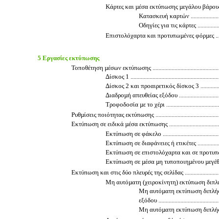
Κάρτες και µέσα εκτύπωσης µεγάλου βάρους ...............
Κατασκευή καρτών .............................
Οδηγίες για τις κάρτες .......................
Επιστολόχαρτα και προτυπωµένες φόρµες ...................
5 Εργασίες εκτύπωσης
Τοποθέτηση µέσων εκτύπωσης ......................................................
∆ίσκος 1 ..............................................................
∆ίσκος 2 και προαιρετικός δίσκος 3 ..........................
∆ιαδροµή απευθείας εξόδου .....................................
Τροφοδοσία µε το χέρι ...........................................
Ρυθµίσεις ποιότητας εκτύπωσης ....................................................
Εκτύπωση σε ειδικά µέσα εκτύπωσης .............................................
Εκτύπωση σε φάκελο ..............................................
Εκτύπωση σε διαφάνειες ή ετικέτες ...........................
Εκτύπωση σε επιστολόχαρτα και σε προτυπωµένες φόρµ
Εκτύπωση σε µέσα µη τυποποιηµένου µεγέθους και καρ
Εκτύπωση και στις δύο πλευρές της σελίδας ...................................
Μη αυτόµατη (χειροκίνητη) εκτύπωση διπλής όψης ......
Μη αυτόµατη εκτύπωση διπλής
εξόδου ...........................................
Μη αυτόµατη εκτύπωση διπλής 