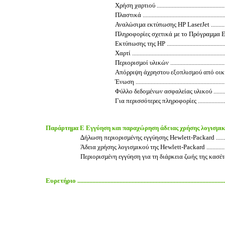
Χρήση χαρτιού ..................................................
Πλαστικά .........................................................
Αναλώσιµα εκτύπωσης HP LaserJet .......................
Πληροφορίες σχετικά µε το Πρόγραµµα
Εκτύπωσης της HP .............................................
Χαρτί ..............................................................
Περιορισµοί υλικών ...........................................
Απόρριψη άχρηστου εξοπλισµού από οικ
Ένωση .............................................................
Φύλλο δεδοµένων ασφαλείας υλικού ......................
Για περισσότερες πληροφορίες .............................
Παράρτηµα Ε Εγγύηση και παραχώρηση άδειας χρήσης λογισµι
∆ήλωση περιορισµένης εγγύησης Hewlett-Packard ......................
Άδεια χρήσης λογισµικού της Hewlett-Packard ...........................
Περιορισµένη εγγύηση για τη διάρκεια ζωής της κασέτας γραφίτη ..
Ευρετήριο .....................................................................................................