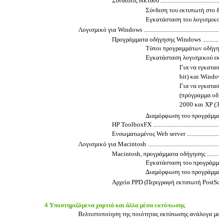
Συνδέσεις δικτύου ..............................................
Σύνδεση του εκτυπωτή στο δίκτυο ......
Εγκατάσταση του λογισµικού εκ
Λογισµικό για Windows ...........................................................
Προγράµµατα οδήγησης Windows ..........................
Τύποι προγραµµάτων οδήγησης Window
Εγκατάσταση λογισµικού εκτυπωτή 
Για να εγκατα
bit) και Windows Ser
Για να εγκατα
(πρόγραµµα οδ
2000 και XP (32–bit) .
∆ιαµόρφωση του προγράµµατος
HP ToolboxFX ...................................................
Ενσωµατωµένος Web server ..................................
Λογισµικό για Macintosh .........................................................
Macintosh, προγράµµατα οδήγησης .......................
Εγκατάσταση του προγράµµατος ο
∆ιαµόρφωση του προγράµµατος
Αρχεία PPD (Περιγραφή εκτυπωτή PostScript) .........
4 Υποστηριζόµενα χαρτιά και άλλα µέσα εκτύπωσης
Βελτιστοποίηση της ποιότητας εκτύπωσης ανάλογα µε τον τ