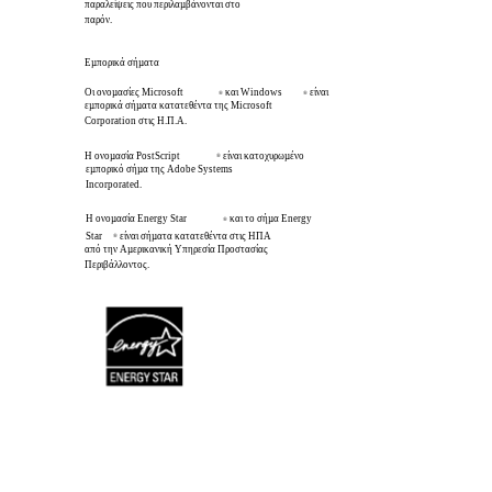
παραλείψεις που περιλαµβάνονται στο
παρόν.
Εµπορικά σήµατα
Οι ονοµασίες Microsoft
και Windows
είναι
®
®
εµπορικά σήµατα κατατεθέντα της Microsoft
Corporation στις Η.Π.Α.
Η ονοµασία PostScript
είναι κατοχυρωµένο
®
εµπορικό σήµα της Adobe Systems
Incorporated.
Η ονοµασία Energy Star
και το σήµα Energy
®
Star
είναι σήµατα κατατεθέντα στις ΗΠΑ
®
από την Αµερικανική Υπηρεσία Προστασίας
Περιβάλλοντος.