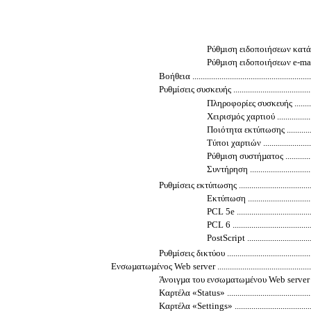
Ρύθµιση ειδοποιήσεων κατάστασης .....
Ρύθµιση ειδοποιήσεων e-mail ...........
Βοήθεια ...........................................................
Ρυθµίσεις συσκευής ............................................
Πληροφορίες συσκευής ....................
Χειρισµός χαρτιού .........................
Ποιότητα εκτύπωσης ......................
Τύποι χαρτιών ..............................
Ρύθµιση συστήµατος ......................
Συντήρηση ..................................
Ρυθµίσεις εκτύπωσης ..........................................
Εκτύπωση ...................................
PCL 5e .......................................
PCL 6 ........................................
PostScript ..................................
Ρυθµίσεις δικτύου ..............................................
Ενσωµατωµένος Web server ......................................................
Άνοιγµα του ενσωµατωµένου Web server .................
Καρτέλα «Status» ..............................................
Καρτέλα «Settings» ............................................