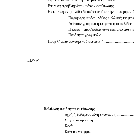
Σφάλµατα εξοµοίωσης HP postscript level 3 ...............................
Επίλυση προβληµάτων µέσων εκτύπωσης ....................................
Η εκτυπωµένη σελίδα διαφέρει από αυτήν που εµφανίζεται στην ο
Παραµορφωµένο, λάθος ή ελλιπές κείµενο ...............
Λείπουν γραφικά ή κείµενο ή οι σελίδες είναι κενές .
Η µορφή της σελίδας διαφέρει από αυτή ενός 
Ποιότητα γραφικών ............................................
Προβλήµατα λογισµικού εκτυπωτή .............................................
ELWW
Βελτίωση ποιότητας εκτύπωσης ....................................................
Αχνή ή ξεθωριασµένη εκτύπωση ...............................
Στίγµατα γραφίτη ..................................................
Κενά ...................................................................
Κάθετες γραµµές ...................................................