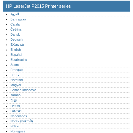
HP LaserJet P2015 Printer series
العربية
Български
Català
Čeština
Dansk
Deutsch
Ελληνικά
English
Español
Eestikeelne
Suomi
Français
עברית
Hrvatski
Magyar
Bahasa Indonesia
Italiano
한글
Lietuvių
Latviski
Nederlands
Norsk (bokmål)‎
Polski
Português‎