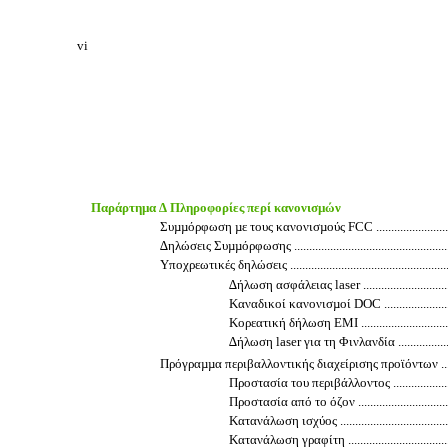
vi
Παράρτηµα ∆ Πληροφορίες περί κανονισµών
Συµµόρφωση µε τους κανονισµούς FCC .....................................
∆ηλώσεις Συµµόρφωσης ..........................................................
Υποχρεωτικές δηλώσεις ...........................................................
∆ήλωση ασφάλειας laser .....................................
Καναδικοί κανονισµοί DOC .................................
Κορεατική δήλωση EMI ......................................
∆ήλωση laser για τη Φινλανδία ............................
Πρόγραµµα περιβαλλοντικής διαχείρισης προϊόντων ....................
Προστασία του περιβάλλοντος ..............................
Προστασία από το όζον ......................................
Κατανάλωση ισχύος ...........................................
Κατανάλωση γραφίτη ..........................................