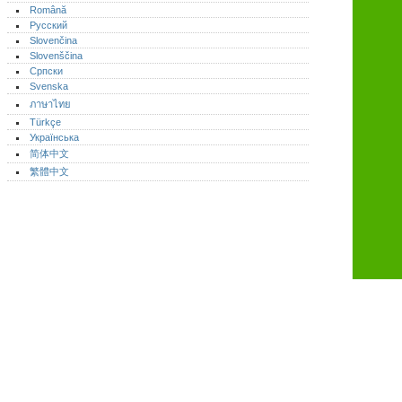
Română
Русский
Slovenčina
Slovenščina
Српски
Svenska
ภาษาไทย
Türkçe
Українська
简体中文
繁體中文