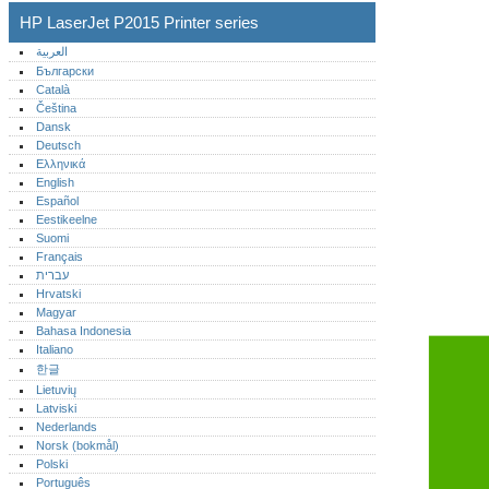
HP LaserJet P2015 Printer series
العربية
Български
Català
Čeština
Dansk
Deutsch
Ελληνικά
English
Español
Eestikeelne
Suomi
Français
עברית
Hrvatski
Magyar
Bahasa Indonesia
Italiano
한글
Lietuvių
Latviski
Nederlands
Norsk (bokmål)‎
Polski
Português‎